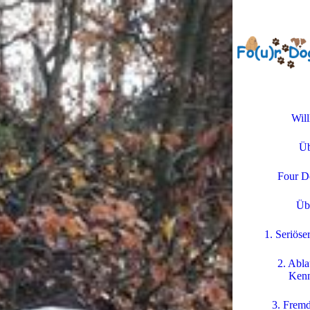
Wil
Üb
Four D
Üb
1. Seriöse
2. Abla
Kenn
3. Fremd