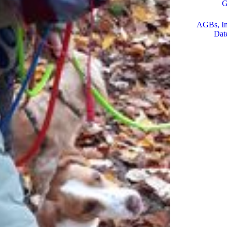
G
AGBs, I
Dat