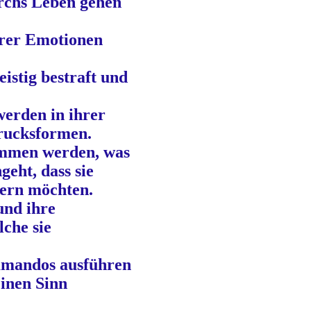
rchs Leben gehen
hrer Emotionen
istig bestraft und
erden in ihrer
rucksformen.
ommen werden, was
geht, dass sie
ern möchten.
nd ihre
che sie
mandos ausführen
einen Sinn