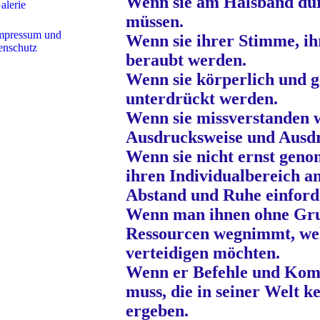
Wenn sie am Halsband du
alerie
müssen.
mpressum und
Wenn sie ihrer Stimme, i
enschutz
beraubt werden.
Wenn sie körperlich und ge
unterdrückt werden.
Wenn sie missverstanden w
Ausdrucksweise und Ausd
Wenn sie nicht ernst gen
ihren Individualbereich an
Abstand und Ruhe einford
Wenn man ihnen ohne Gru
Ressourcen wegnimmt, wel
verteidigen möchten.
Wenn er Befehle und Kom
muss, die in seiner Welt k
ergeben.