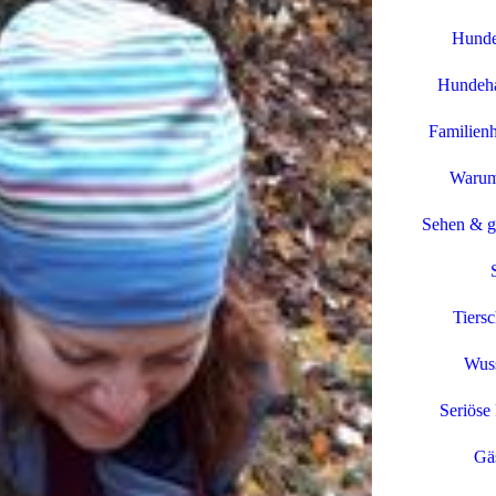
Hunde
Hundeha
Familien
Warum
Sehen & g
Tiers
Wuss
Seriöse 
Gä