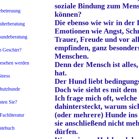
soziale Bindung zum Mens
betreuung
können?
Die ebenso wie wir in der 
lterberatung
Emotionen wie Angst, Sch
hundeberatung
Trauer, Freude und vor al
empfinden, ganz besonders
 Geschirr?
Menschen.
esehen werden
Denn der Mensch ist alles
hat.
Stress
Der Hund liebt bedingungs
Doch wie sieht es mit de
chutzhunde
Ich frage mich oft, welche
ten Sie?
dahintersteckt, warum si
(oder mehrere) Hunde ins
Fachliteratur
sie anschließend nicht me
stebuch
dürfen.