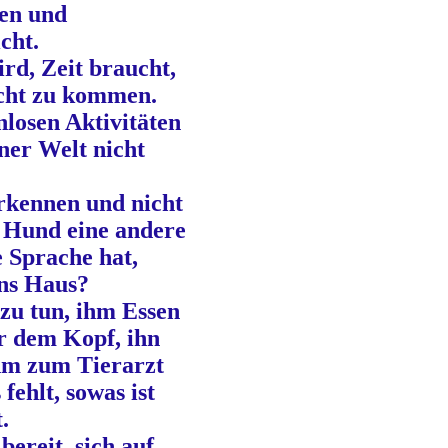
en und
cht.
rd, Zeit braucht,
cht zu kommen.
nlosen Aktivitäten
ner Welt nicht
rkennen und nicht
r Hund eine andere
e Sprache hat,
ins Haus?
 zu tun, ihm Essen
er dem Kopf, ihn
ihm zum Tierarzt
fehlt, sowas ist
.
bereit, sich auf