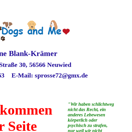
ne Blank-Krämer
Straße 30,
56566 Neuw
ied
6563
E-Mail: sprosse72@gmx.de
"Wir haben schlichtweg
llkommen
nicht das Recht, ein
anderes Lebewesen
körperlich oder
r Seite
psychisch zu strafen,
nur weil wir nicht