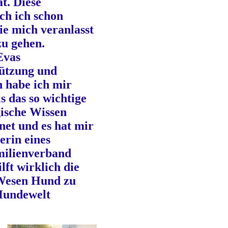
t. Diese
ch ich schon
e mich veranlasst
zu gehen.
Evas
ützung und
 habe ich mir
ls das so wichtige
ische Wissen
net und es hat mir
terin eines
milienverband
lft wirklich die
Wesen Hund zu
 Hundewelt