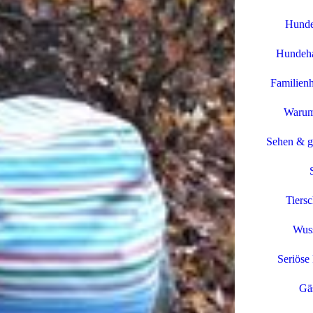
Hunde
Hundeha
Familien
Warum
Sehen & g
Tiers
Wuss
Seriöse 
Gä