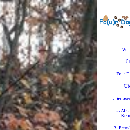
Wil
Üb
Four D
Üb
1. Seriöse
2. Abla
Kenn
3. Fremd