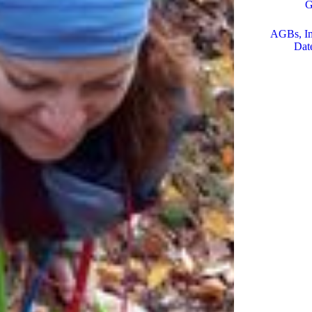
G
AGBs, I
Dat