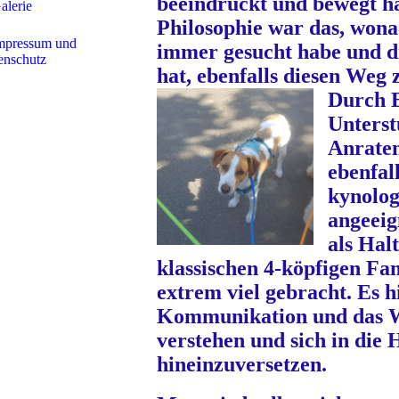
beeindruckt und bewegt ha
alerie
Philosophie war das, wona
mpressum und
immer gesucht habe und di
enschutz
hat, ebenfalls diesen Weg 
Durch 
Unterst
Anraten
ebenfal
kynolog
angeeig
als Hal
klassischen 4-köpfigen Fa
extrem viel gebracht. Es hi
Kommunikation und das 
verstehen und sich in die
hineinzuversetzen.