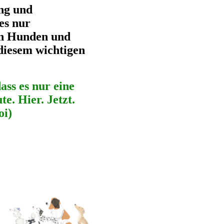
ng und
 es nur
en Hunden und
diesem wichtigen
ss es nur eine
te. Hier. Jetzt.
oi)