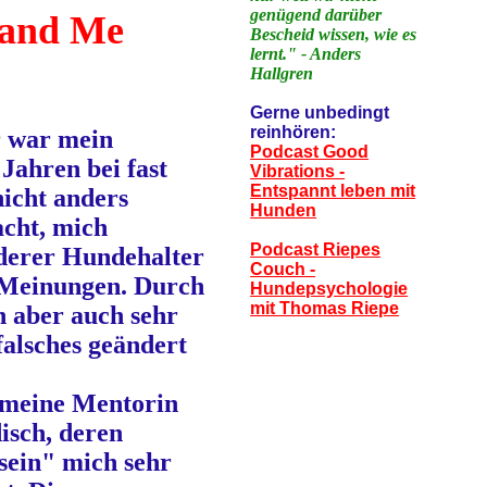
genügend darüber
 and Me
Bescheid wissen, wie es
lernt." - Anders
Hallgren
Gerne unbedingt
reinhören:
r war mein
Podcast Good
Jahren bei fast
Vibrations -
Entspannt leben mit
nicht anders
Hunden
acht, mich
Podcast Riepes
nderer Hundehalter
Couch -
Meinungen. Durch
Hundepsychologie
mit Thomas Riepe
h aber auch sehr
 falsches geändert
f meine Mentorin
isch, deren
sein" mich sehr