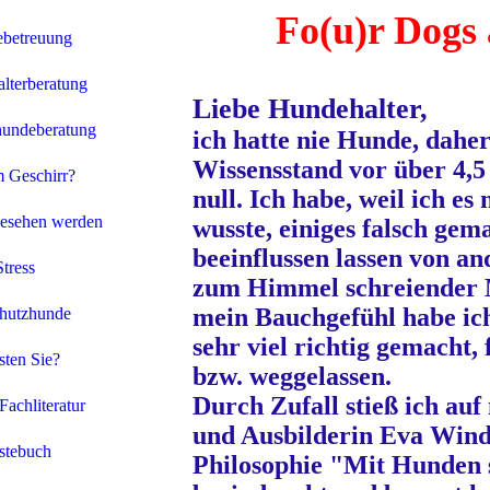
Fo(u)r Dogs
betreuung
lterberatung
Liebe Hundehalter,
hundeberatung
ich hatte nie Hunde, dahe
Wissensstand vor über 4,5 
 Geschirr?
null.
Ich habe, weil ich es 
esehen werden
wusste, einiges falsch gem
beeinflussen lassen von a
Stress
zum Himmel schreiender 
mein Bauchgefühl
habe ic
chutzhunde
sehr viel richtig gemacht,
ten Sie?
bzw. weggelassen.
Durch Zufall stieß ich au
Fachliteratur
und Ausbilderin Eva Wind
stebuch
Philosophie "Mit Hunden 