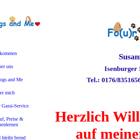
lkommen
Susan
er uns
Isenburger 
Tel.: 0176/8351
ogs and Me
er mich
r Gassi-Service
Herzlich Wi
uf, Preise &
enlernen
auf meine
 bleibt fremd